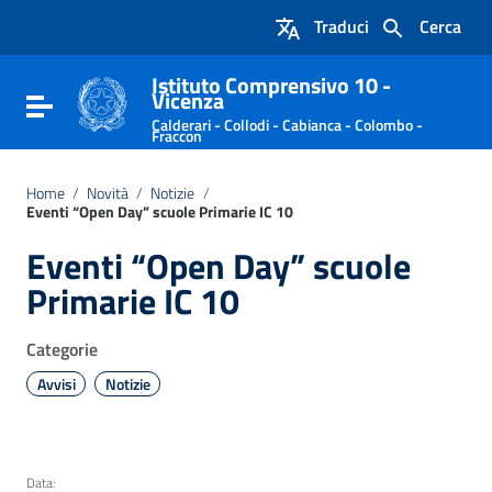
Vai ai contenuti
Traduci
Cerca
Vai al menu di navigazione
Vai al footer
Istituto Comprensivo 10 -
Vicenza
Attiva / disattiva la navigazione
Calderari - Collodi - Cabianca - Colombo -
Fraccon
Home
/
Novità
/
Notizie
/
Eventi “Open Day” scuole Primarie IC 10
Eventi “Open Day” scuole
Primarie IC 10
Categorie
Avvisi
Notizie
Data: