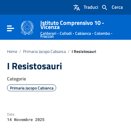
Vai ai contenuti
Traduci
Cerca
Vai al menu di navigazione
Vai al footer
Istituto Comprensivo 10 -
Vicenza
Attiva / disattiva la navigazione
Calderari - Collodi - Cabianca - Colombo -
Fraccon
Home
/
Primaria Jacopo Cabianca
/
I Resistosauri
I Resistosauri
Categorie
Primaria Jacopo Cabianca
Data:
14 Novembre 2025