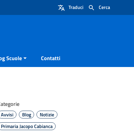
Traduci
Cerca
og Scuole
Contatti
Categorie
Avvisi
Blog
Notizie
Primaria Jacopo Cabianca