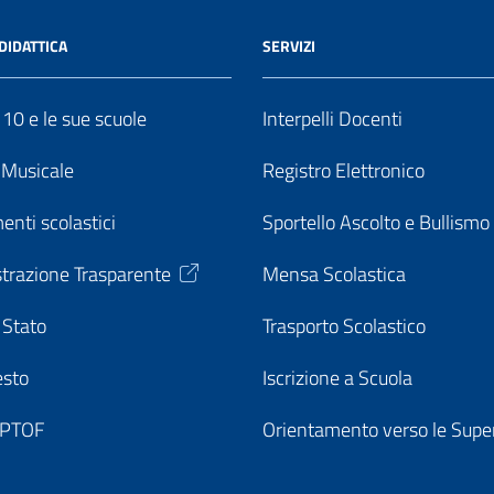
DIDATTICA
SERVIZI
o 10 e le sue scuole
Interpelli Docenti
o Musicale
Registro Elettronico
enti scolastici
Sportello Ascolto e Bullismo
trazione Trasparente
Mensa Scolastica
 Stato
Trasporto Scolastico
esto
Iscrizione a Scuola
o PTOF
Orientamento verso le Super