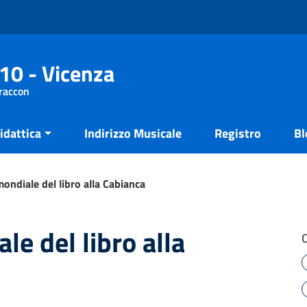
10 - Vicenza
Fraccon
idattica
Indirizzo Musicale
Registro
Bl
ondiale del libro alla Cabianca
le del libro alla