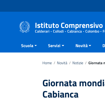
Vai ai contenuti
Vai al menu di navigazione
Vai al footer
Istituto Comprensivo 
Calderari - Collodi - Cabianca - Colombo - 
Scuola
Servizi
Novità
D
Home
/
Novità
/
Notizie
/
Giornata m
Giornata mondia
Cabianca