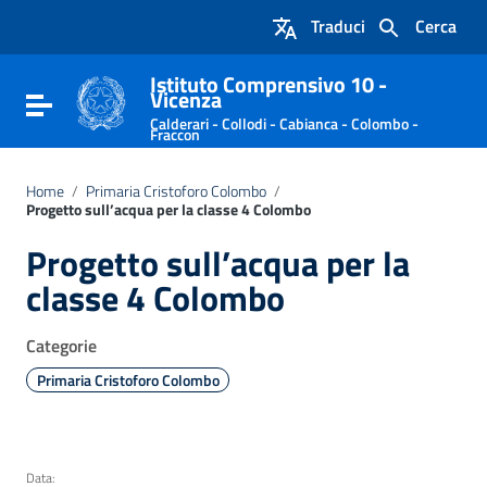
Vai ai contenuti
Traduci
Cerca
Vai al menu di navigazione
Vai al footer
Istituto Comprensivo 10 -
Vicenza
Attiva / disattiva la navigazione
Calderari - Collodi - Cabianca - Colombo -
Fraccon
Home
/
Primaria Cristoforo Colombo
/
Progetto sull’acqua per la classe 4 Colombo
Progetto sull’acqua per la
classe 4 Colombo
Categorie
Primaria Cristoforo Colombo
Data: