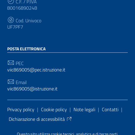
C.F. / P.IVA
80016890248
Cod. Univoco
UF7PF7
POSTA ELETTRONICA
PEC
viic869005@pec.istruzione.it
Email
viic869005@istruzione.it
Sezione Link Utili
Privacy policy
|
Cookie policy
|
Note legali
|
Contatti
|
Dichiarazione di accessibilità
Tema grafico
ItaliaWP2
| Basato sul
Prototipo per siti
Questo sito utilizza cookie tecnici, analytics e di terze parti.