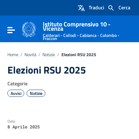
Vai ai contenuti
Traduci
Cerca
Vai al menu di navigazione
Vai al footer
Istituto Comprensivo 10 -
Vicenza
Attiva / disattiva la navigazione
Calderari - Collodi - Cabianca - Colombo -
Fraccon
Home
/
Novità
/
Notizie
/
Elezioni RSU 2025
Elezioni RSU 2025
Categorie
Avvisi
Notizie
Data:
8 Aprile 2025