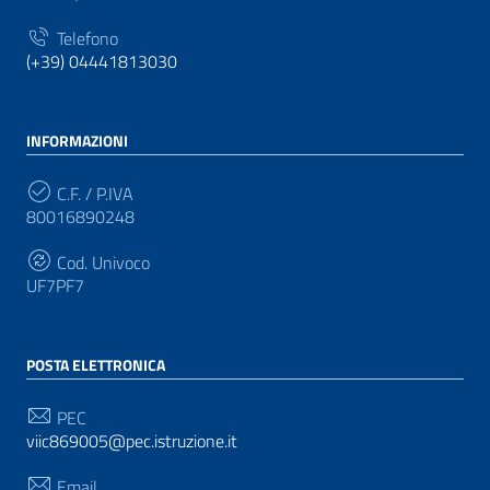
Telefono
(+39) 04441813030
INFORMAZIONI
C.F. / P.IVA
80016890248
Cod. Univoco
UF7PF7
POSTA ELETTRONICA
PEC
viic869005@pec.istruzione.it
Email