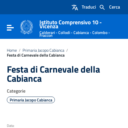
Vai ai contenuti
Traduci
Cerca
Vai al menu di navigazione
Vai al footer
Istituto Comprensivo 10 -
Vicenza
Attiva / disattiva la navigazione
Calderari - Collodi - Cabianca - Colombo -
Fraccon
Home
/
Primaria Jacopo Cabianca
/
Festa di Carnevale della Cabianca
Festa di Carnevale della
Cabianca
Categorie
Primaria Jacopo Cabianca
Data: