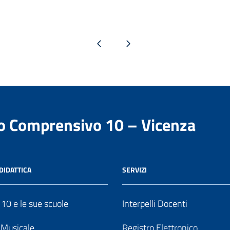
Pagina precedente
Pagina successiva
to Comprensivo 10 – Vicenza
DIDATTICA
SERVIZI
o 10 e le sue scuole
Interpelli Docenti
o Musicale
Registro Elettronico