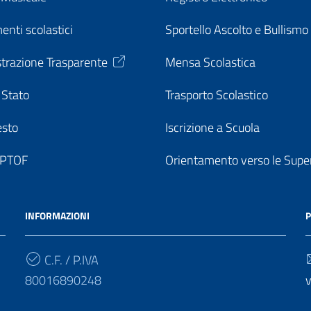
enti scolastici
Sportello Ascolto e Bullismo
trazione Trasparente
Mensa Scolastica
 Stato
Trasporto Scolastico
esto
Iscrizione a Scuola
o PTOF
Orientamento verso le Super
INFORMAZIONI
P
C.F. / P.IVA
80016890248
v