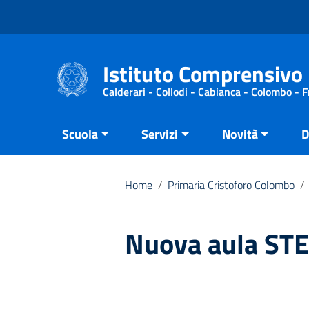
Vai ai contenuti
Vai al menu di navigazione
Vai al footer
Istituto Comprensivo 
Calderari - Collodi - Cabianca - Colombo - 
Scuola
Servizi
Novità
D
Home
/
Primaria Cristoforo Colombo
/
Nuova aula ST