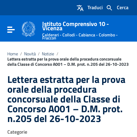
Vai ai contenuti
Traduci
Cerca
Vai al menu di navigazione
Vai al footer
Istituto Comprensivo 10 -
Vicenza
Attiva / disattiva la navigazione
Calderari - Collodi - Cabianca - Colombo -
Fraccon
Home
/
Novità
/
Notizie
/
Lettera estratta per la prova orale della procedura concorsuale
della Classe di Concorso A001 – D.M. prot. n.205 del 26-10-2023
Lettera estratta per la prova
orale della procedura
concorsuale della Classe di
Concorso A001 – D.M. prot.
n.205 del 26-10-2023
Categorie