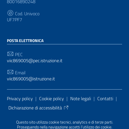
80016890248
Cod. Univoco
UF7PF7
POSTA ELETTRONICA
PEC
viic869005@pec.istruzione.it
Email
viic869005@istruzione.it
Sezione Link Utili
Privacy policy
|
Cookie policy
|
Note legali
|
Contatti
|
Dichiarazione di accessibilità
Tema grafico
ItaliaWP2
| Basato sul
Prototipo per siti
Questo sito utilizza cookie tecnici, analytics e di terze parti.
PA di AgID
| Realizzato con
WordPress
da
Proseguendo nella navigazione accetti l’utilizzo dei cookie.