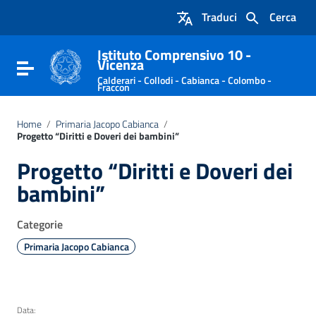
Vai ai contenuti
Traduci
Cerca
Vai al menu di navigazione
Vai al footer
Istituto Comprensivo 10 -
Vicenza
Attiva / disattiva la navigazione
Calderari - Collodi - Cabianca - Colombo -
Fraccon
Home
/
Primaria Jacopo Cabianca
/
Progetto “Diritti e Doveri dei bambini”
Progetto “Diritti e Doveri dei
bambini”
Categorie
Primaria Jacopo Cabianca
Data: