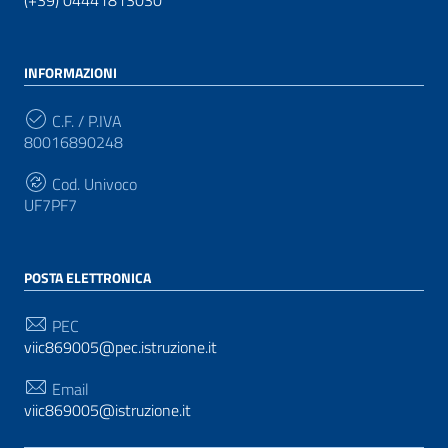
(+39) 04441813030
INFORMAZIONI
C.F. / P.IVA
80016890248
Cod. Univoco
UF7PF7
POSTA ELETTRONICA
PEC
viic869005@pec.istruzione.it
Email
viic869005@istruzione.it