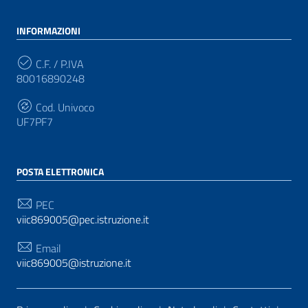
INFORMAZIONI
C.F. / P.IVA
80016890248
Cod. Univoco
UF7PF7
POSTA ELETTRONICA
PEC
viic869005@pec.istruzione.it
Email
viic869005@istruzione.it