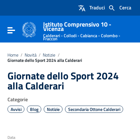
Vai ai contenuti
Traduci
Cerca
Vai al menu di navigazione
Vai al footer
Istituto Comprensivo 10 -
Vicenza
Attiva / disattiva la navigazione
Calderari - Collodi - Cabianca - Colombo -
Fraccon
Home
/
Novità
/
Notizie
/
Giornate dello Sport 2024 alla Calderari
Giornate dello Sport 2024
alla Calderari
Categorie
Avvisi
Blog
Notizie
Secondaria Ottone Calderari
Data: