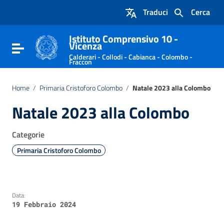
Vai ai contenuti
Traduci
Cerca
Vai al menu di navigazione
Vai al footer
Istituto Comprensivo 10 -
Vicenza
Attiva / disattiva la navigazione
Calderari - Collodi - Cabianca - Colombo -
Fraccon
Home
/
Primaria Cristoforo Colombo
/
Natale 2023 alla Colombo
Natale 2023 alla Colombo
Categorie
Primaria Cristoforo Colombo
Data:
19 Febbraio 2024