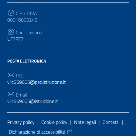
C.F. / P.IVA
80016890248
Cod. Univoco
UF7PF7
POSTA ELETTRONICA
PEC
viic869005@pec.istruzione.it
Email
viic869005@istruzione.it
Sezione Link Utili
Privacy policy
|
Cookie policy
|
Note legali
|
Contatti
|
Dichiarazione di accessibilità