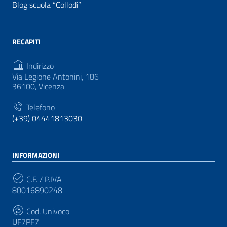
Blog scuola “Collodi”
RECAPITI
Indirizzo
Via Legione Antonini, 186
36100, Vicenza
Telefono
(+39) 04441813030
INFORMAZIONI
C.F. / P.IVA
80016890248
Cod. Univoco
UF7PF7