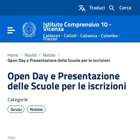
Vai ai contenuti
Traduci
Cerca
Vai al menu di navigazione
Vai al footer
Istituto Comprensivo 10 -
Vicenza
Attiva / disattiva la navigazione
Calderari - Collodi - Cabianca - Colombo -
Fraccon
Home
/
Novità
/
Notizie
/
Open Day e Presentazione delle Scuole per le iscrizioni
Open Day e Presentazione
delle Scuole per le iscrizioni
Categorie
Avvisi
Notizie
Data: