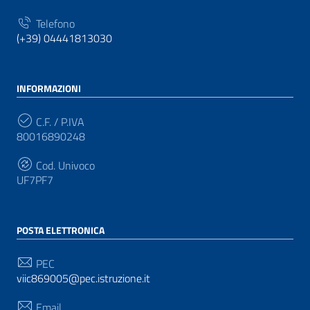
Telefono
(+39) 04441813030
INFORMAZIONI
C.F. / P.IVA
80016890248
Cod. Univoco
UF7PF7
POSTA ELETTRONICA
PEC
viic869005@pec.istruzione.it
Email