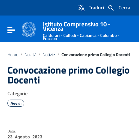
Vai ai contenuti
Traduci
Cerca
Vai al menu di navigazione
Vai al footer
Istituto Comprensivo 10 -
Vicenza
Attiva / disattiva la navigazione
Calderari - Collodi - Cabianca - Colombo -
Fraccon
Home
/
Novità
/
Notizie
/
Convocazione primo Collegio Docenti
Convocazione primo Collegio
Docenti
Categorie
Avvisi
Data:
23 Agosto 2023