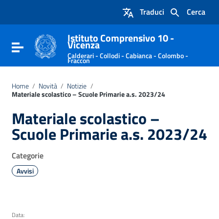
Vai ai contenuti
Traduci
Cerca
Vai al menu di navigazione
Vai al footer
Istituto Comprensivo 10 -
Vicenza
Attiva / disattiva la navigazione
Calderari - Collodi - Cabianca - Colombo -
Fraccon
Home
/
Novità
/
Notizie
/
Materiale scolastico – Scuole Primarie a.s. 2023/24
Materiale scolastico –
Scuole Primarie a.s. 2023/24
Categorie
Avvisi
Data: