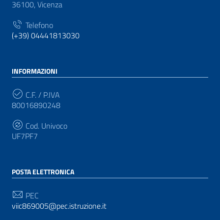
36100, Vicenza
Telefono
(+39) 04441813030
INFORMAZIONI
C.F. / P.IVA
80016890248
Cod. Univoco
UF7PF7
POSTA ELETTRONICA
PEC
viic869005@pec.istruzione.it