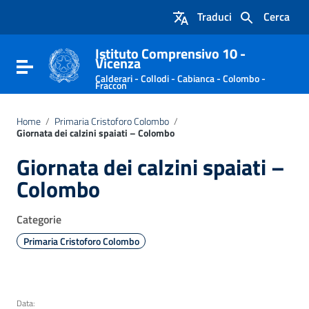
Vai ai contenuti
Traduci
Cerca
Vai al menu di navigazione
Vai al footer
Istituto Comprensivo 10 -
Vicenza
Attiva / disattiva la navigazione
Calderari - Collodi - Cabianca - Colombo -
Fraccon
Home
/
Primaria Cristoforo Colombo
/
Giornata dei calzini spaiati – Colombo
Giornata dei calzini spaiati –
Colombo
Categorie
Primaria Cristoforo Colombo
Data: