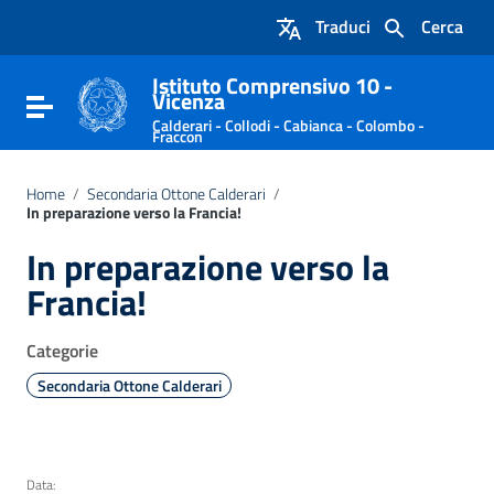
Vai ai contenuti
Traduci
Cerca
Vai al menu di navigazione
Vai al footer
Istituto Comprensivo 10 -
Vicenza
Attiva / disattiva la navigazione
Calderari - Collodi - Cabianca - Colombo -
Fraccon
Home
/
Secondaria Ottone Calderari
/
In preparazione verso la Francia!
In preparazione verso la
Francia!
Categorie
Secondaria Ottone Calderari
Data: