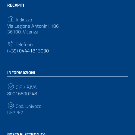
RECAPITI
Indirizzo
Via Legione Antonini, 186
36100, Vicenza
Telefono
(+39) 04441813030
INFORMAZIONI
C.F. / P.IVA
80016890248
Cod. Univoco
UF7PF7
POSTA ELETTRONICA