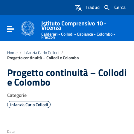
Vai ai contenuti
Traduci
Cerca
Vai al menu di navigazione
Vai al footer
Istituto Comprensivo 10 -
Vicenza
Attiva / disattiva la navigazione
Calderari - Collodi - Cabianca - Colombo -
Fraccon
Home
/
Infanzia Carlo Collodi
/
Progetto continuità – Collodi e Colombo
Progetto continuità – Collodi
e Colombo
Categorie
Infanzia Carlo Collodi
Data: