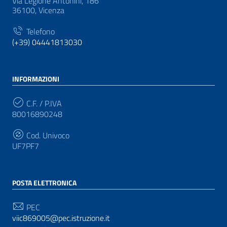
Via Legione Antonini, 186
36100, Vicenza
Telefono
(+39) 04441813030
INFORMAZIONI
C.F. / P.IVA
80016890248
Cod. Univoco
UF7PF7
POSTA ELETTRONICA
PEC
viic869005@pec.istruzione.it