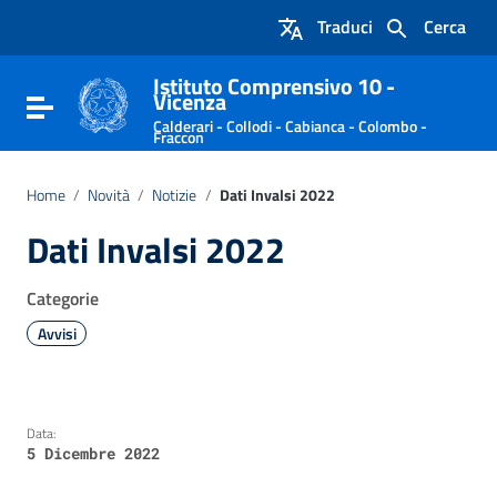
Vai ai contenuti
Traduci
Cerca
Vai al menu di navigazione
Vai al footer
Istituto Comprensivo 10 -
Vicenza
Attiva / disattiva la navigazione
Calderari - Collodi - Cabianca - Colombo -
Fraccon
Home
/
Novità
/
Notizie
/
Dati Invalsi 2022
Dati Invalsi 2022
Categorie
Avvisi
Data:
5 Dicembre 2022