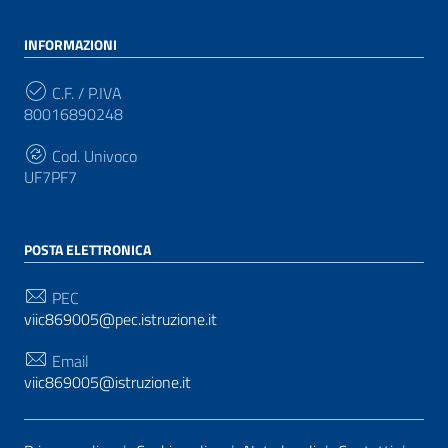
INFORMAZIONI
C.F. / P.IVA
80016890248
Cod. Univoco
UF7PF7
POSTA ELETTRONICA
PEC
viic869005@pec.istruzione.it
Email
viic869005@istruzione.it