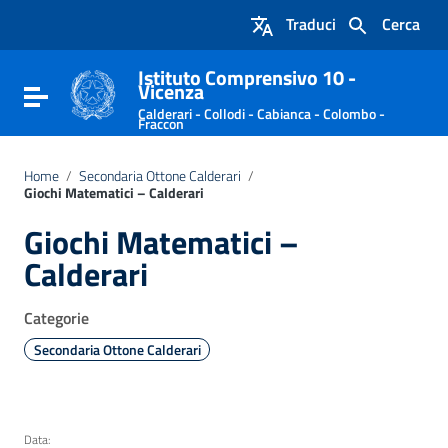
Vai ai contenuti
Traduci
Cerca
Vai al menu di navigazione
Vai al footer
Istituto Comprensivo 10 -
Vicenza
Attiva / disattiva la navigazione
Calderari - Collodi - Cabianca - Colombo -
Fraccon
Home
/
Secondaria Ottone Calderari
/
Giochi Matematici – Calderari
Giochi Matematici –
Calderari
Categorie
Secondaria Ottone Calderari
Data: