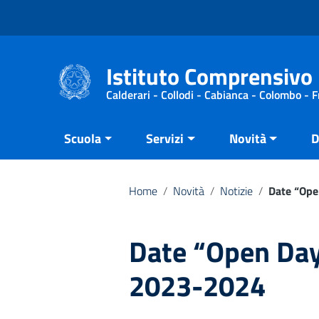
Vai ai contenuti
Vai al menu di navigazione
Vai al footer
Istituto Comprensivo 
Calderari - Collodi - Cabianca - Colombo - 
Scuola
Servizi
Novità
D
Home
/
Novità
/
Notizie
/
Date “Ope
Date “Open Days
2023-2024