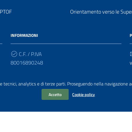
o PTOF
Orientamento verso le Super
INFORMAZIONI
P
C.F. / P.IVA
80016890248
v
Cod. Univoco
e tecnici, analytics e di terze parti. Proseguendo nella navigazione acc
UF7PF7
v
Accetto
Cookie policy
chiarazione di accessibilità
i PA di AgID
| Realizzato con
WordPress
da
Mediasoft
s