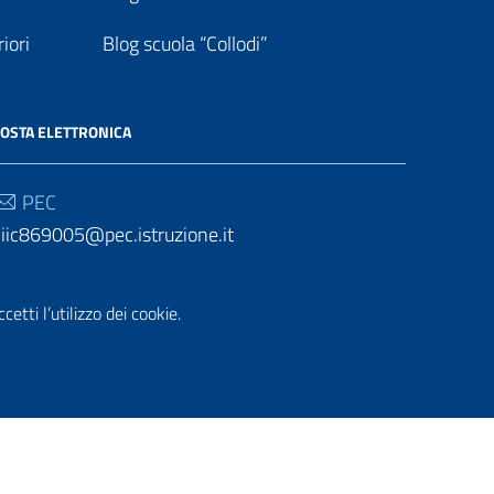
iori
Blog scuola “Collodi”
OSTA ELETTRONICA
PEC
iic869005@pec.istruzione.it
Email
etti l’utilizzo dei cookie.
iic869005@istruzione.it