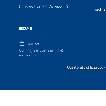
Conservatorio di Vicenza
Il nostr
RECAPITI
Indirizzo
Via Legione Antonini, 186
36100, Vicenza
Telefono
Questo sito utilizza cooki
(+39) 04441813030
Sezione Link Utili
Privacy policy
|
Cookie policy
|
Note legali
|
Contatti
|
Di
Tema grafico
ItaliaWP2
| Basato sul
Prototipo per sit