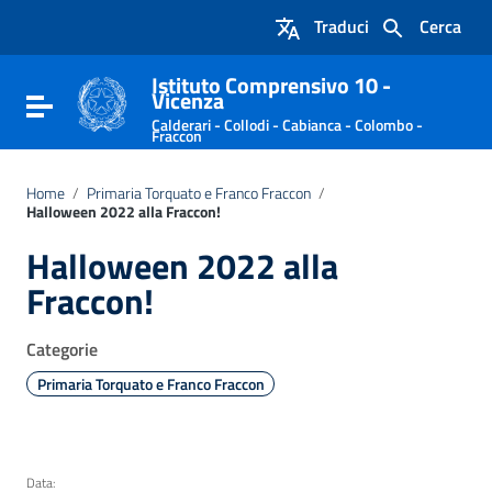
Vai ai contenuti
Traduci
Cerca
Vai al menu di navigazione
Vai al footer
Istituto Comprensivo 10 -
Vicenza
Attiva / disattiva la navigazione
Calderari - Collodi - Cabianca - Colombo -
Fraccon
Home
/
Primaria Torquato e Franco Fraccon
/
Halloween 2022 alla Fraccon!
Halloween 2022 alla
Fraccon!
Categorie
Primaria Torquato e Franco Fraccon
Data: