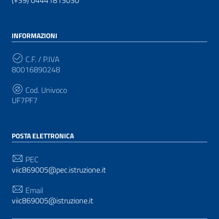
(+39) 04441813030
INFORMAZIONI
C.F. / P.IVA
80016890248
Cod. Univoco
UF7PF7
POSTA ELETTRONICA
PEC
viic869005@pec.istruzione.it
Email
viic869005@istruzione.it