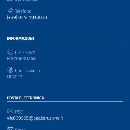
Telefono
(+39) 04441813030
INFORMAZIONI
C.F. / P.IVA
80016890248
Cod. Univoco
UF7PF7
POSTA ELETTRONICA
PEC
viic869005@pec.istruzione.it
Email