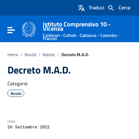
Vai ai contenuti
Traduci
Cerca
Vai al menu di navigazione
Vai al footer
Istituto Comprensivo 10 -
Vicenza
Attiva / disattiva la navigazione
Calderari - Collodi - Cabianca - Colombo -
Fraccon
Home
/
Novità
/
Notizie
/
Decreto M.A.D.
Decreto M.A.D.
Categorie
Avvisi
Data:
26 Settembre 2022