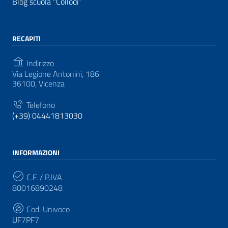
Blog scuola “Collodi”
RECAPITI
Indirizzo
Via Legione Antonini, 186
36100, Vicenza
Telefono
(+39) 04441813030
INFORMAZIONI
C.F. / P.IVA
80016890248
Cod. Univoco
UF7PF7