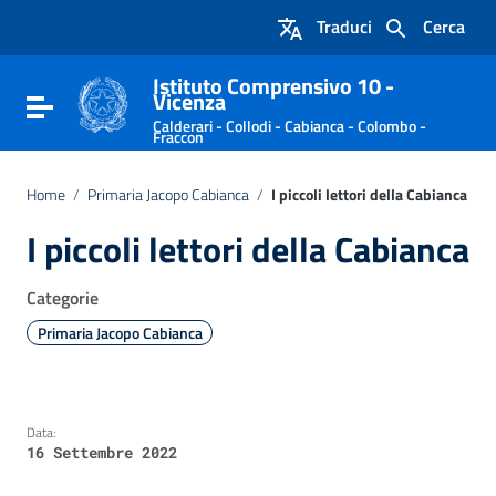
Vai ai contenuti
Traduci
Cerca
Vai al menu di navigazione
Vai al footer
Istituto Comprensivo 10 -
Vicenza
Attiva / disattiva la navigazione
Calderari - Collodi - Cabianca - Colombo -
Fraccon
Home
/
Primaria Jacopo Cabianca
/
I piccoli lettori della Cabianca
I piccoli lettori della Cabianca
Categorie
Primaria Jacopo Cabianca
Data:
16 Settembre 2022