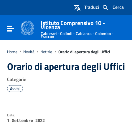
Vai ai contenuti
Traduci
Cerca
Vai al menu di navigazione
Vai al footer
Istituto Comprensivo 10 -
Vicenza
Attiva / disattiva la navigazione
Calderari - Collodi - Cabianca - Colombo -
Fraccon
Home
/
Novità
/
Notizie
/
Orario di apertura degli Uffici
Orario di apertura degli Uffici
Categorie
Avvisi
Data:
1 Settembre 2022