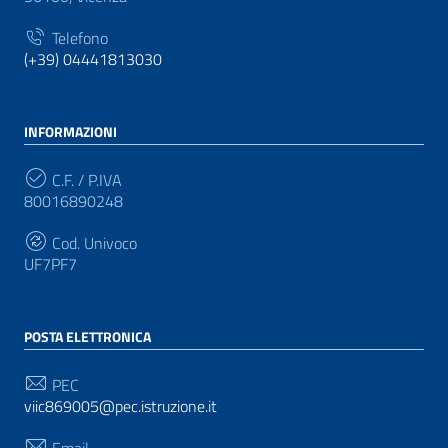
Telefono
(+39) 04441813030
INFORMAZIONI
C.F. / P.IVA
80016890248
Cod. Univoco
UF7PF7
POSTA ELETTRONICA
PEC
viic869005@pec.istruzione.it
Email