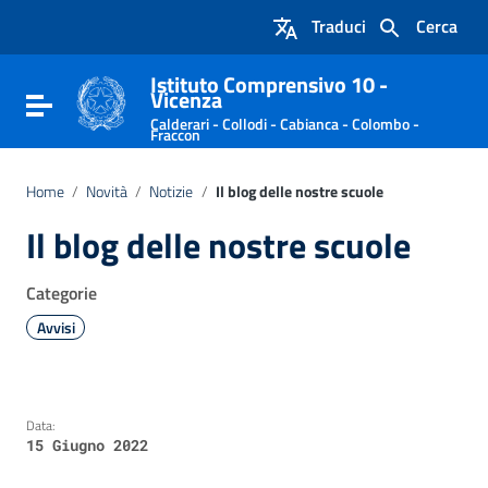
Vai ai contenuti
Traduci
Cerca
Vai al menu di navigazione
Vai al footer
Istituto Comprensivo 10 -
Vicenza
Attiva / disattiva la navigazione
Calderari - Collodi - Cabianca - Colombo -
Fraccon
Home
/
Novità
/
Notizie
/
Il blog delle nostre scuole
Il blog delle nostre scuole
Categorie
Avvisi
Data:
15 Giugno 2022