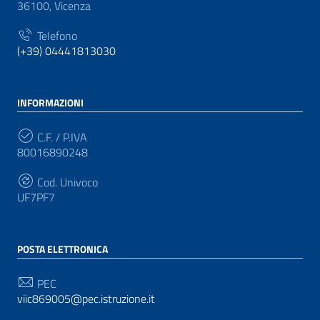
36100, Vicenza
Telefono
(+39) 04441813030
INFORMAZIONI
C.F. / P.IVA
80016890248
Cod. Univoco
UF7PF7
POSTA ELETTRONICA
PEC
viic869005@pec.istruzione.it