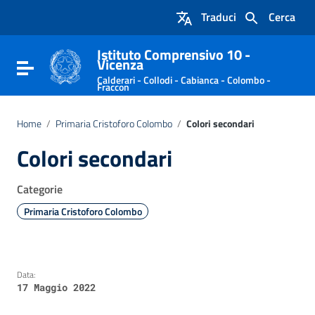
Vai ai contenuti
Traduci
Cerca
Vai al menu di navigazione
Vai al footer
Istituto Comprensivo 10 -
Vicenza
Attiva / disattiva la navigazione
Calderari - Collodi - Cabianca - Colombo -
Fraccon
Home
/
Primaria Cristoforo Colombo
/
Colori secondari
Colori secondari
Categorie
Primaria Cristoforo Colombo
Data:
17 Maggio 2022