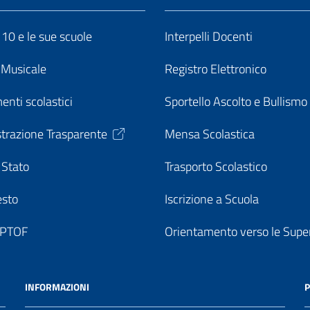
o 10 e le sue scuole
Interpelli Docenti
o Musicale
Registro Elettronico
enti scolastici
Sportello Ascolto e Bullismo
trazione Trasparente
Mensa Scolastica
 Stato
Trasporto Scolastico
esto
Iscrizione a Scuola
o PTOF
Orientamento verso le Super
INFORMAZIONI
P