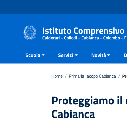
Vai ai contenuti
Vai al menu di navigazione
Vai al footer
Istituto Comprensivo 
Calderari - Collodi - Cabianca - Colombo - 
Scuola
Servizi
Novità
D
Home
/
Primaria Jacopo Cabianca
/
Pr
Proteggiamo il
Cabianca