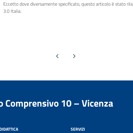
Eccetto dove diversamente specificato, questo articolo è stato ri
3.0 Italia.
Pagina precedente
Pagina successiva
to Comprensivo 10 – Vicenza
DIDATTICA
SERVIZI