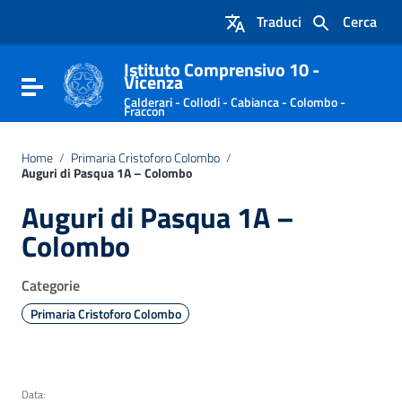
Vai ai contenuti
Traduci
Cerca
Vai al menu di navigazione
Vai al footer
Istituto Comprensivo 10 -
Vicenza
Attiva / disattiva la navigazione
Calderari - Collodi - Cabianca - Colombo -
Fraccon
Home
/
Primaria Cristoforo Colombo
/
Auguri di Pasqua 1A – Colombo
Auguri di Pasqua 1A –
Colombo
Categorie
Primaria Cristoforo Colombo
Data: