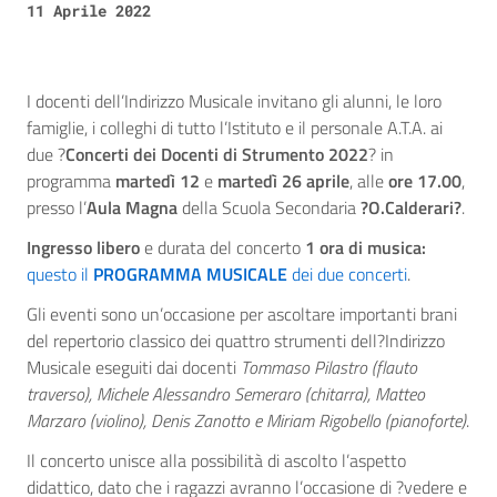
11 Aprile 2022
I docenti dell’Indirizzo Musicale invitano gli alunni, le loro
famiglie, i colleghi di tutto l’Istituto e il personale A.T.A. ai
due ?
Concerti dei Docenti di Strumento 2022
? in
programma
martedì 12
e
martedì 26 aprile
, alle
ore 17.00
,
presso l’
Aula Magna
della Scuola Secondaria
?O.Calderari?
.
Ingresso libero
e durata del concerto
1 ora di musica:
questo il
PROGRAMMA MUSICALE
dei due concerti
.
Gli eventi sono un’occasione per ascoltare importanti brani
del repertorio classico dei quattro strumenti dell?Indirizzo
Musicale eseguiti dai docenti
Tommaso Pilastro (flauto
traverso), Michele Alessandro Semeraro (chitarra), Matteo
Marzaro (violino), Denis Zanotto e Miriam Rigobello (pianoforte)
.
Il concerto unisce alla possibilità di ascolto l’aspetto
didattico, dato che i ragazzi avranno l’occasione di ?vedere e