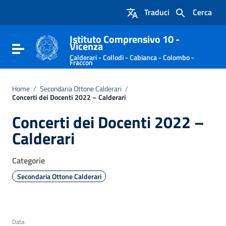
Vai ai contenuti
Traduci
Cerca
Vai al menu di navigazione
Vai al footer
Istituto Comprensivo 10 -
Vicenza
Attiva / disattiva la navigazione
Calderari - Collodi - Cabianca - Colombo -
Fraccon
Home
/
Secondaria Ottone Calderari
/
Concerti dei Docenti 2022 – Calderari
Concerti dei Docenti 2022 –
Calderari
Categorie
Secondaria Ottone Calderari
Data: