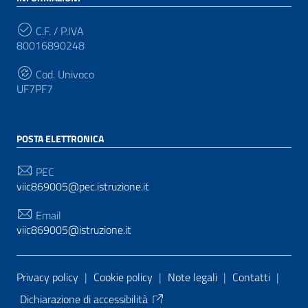
C.F. / P.IVA
80016890248
Cod. Univoco
UF7PF7
POSTA ELETTRONICA
PEC
viic869005@pec.istruzione.it
Email
viic869005@istruzione.it
Sezione Link Utili
Privacy policy
|
Cookie policy
|
Note legali
|
Contatti
|
Dichiarazione di accessibilità