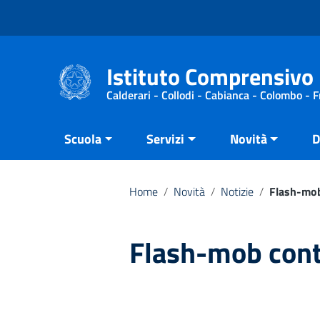
Vai ai contenuti
Vai al menu di navigazione
Vai al footer
Istituto Comprensivo 
Calderari - Collodi - Cabianca - Colombo - 
Scuola
Servizi
Novità
D
Home
/
Novità
/
Notizie
/
Flash-mob
Flash-mob cont