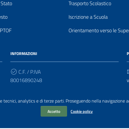
 Stato
Trasporto Scolastico
esto
Iscrizione a Scuola
o PTOF
Orientamento verso le Super
INFORMAZIONI
P
C.F. / P.IVA
80016890248
v
Cod. Univoco
e tecnici, analytics e di terze parti. Proseguendo nella navigazione acc
UF7PF7
v
Accetto
Cookie policy