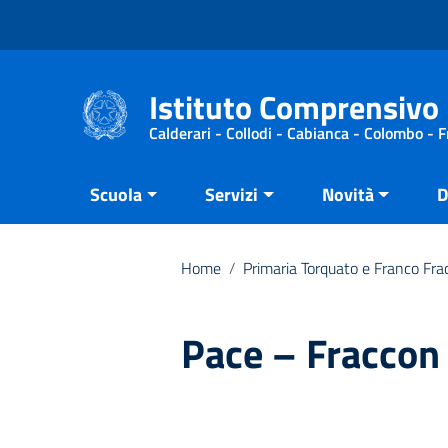
Vai ai contenuti
Vai al menu di navigazione
Vai al footer
Istituto Comprensivo 
Calderari - Collodi - Cabianca - Colombo - 
Scuola
Servizi
Novità
D
Home
/
Primaria Torquato e Franco Fra
Pace – Fraccon