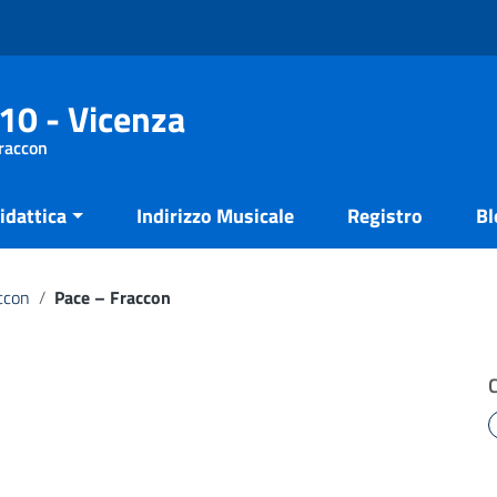
10 - Vicenza
Fraccon
idattica
Indirizzo Musicale
Registro
Bl
ccon
/
Pace – Fraccon