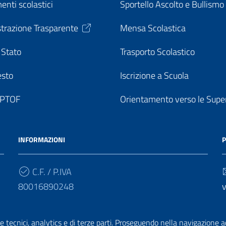
enti scolastici
Sportello Ascolto e Bullismo
trazione Trasparente
Mensa Scolastica
 Stato
Trasporto Scolastico
esto
Iscrizione a Scuola
o PTOF
Orientamento verso le Super
INFORMAZIONI
P
C.F. / P.IVA
80016890248
v
Cod. Univoco
e tecnici, analytics e di terze parti. Proseguendo nella navigazione acc
UF7PF7
v