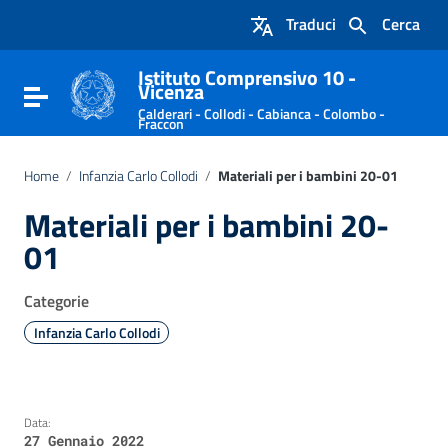
Vai ai contenuti
Traduci
Cerca
Vai al menu di navigazione
Vai al footer
Istituto Comprensivo 10 -
Vicenza
Attiva / disattiva la navigazione
Calderari - Collodi - Cabianca - Colombo -
Fraccon
Home
/
Infanzia Carlo Collodi
/
Materiali per i bambini 20-01
Materiali per i bambini 20-
01
Categorie
Infanzia Carlo Collodi
Data:
27 Gennaio 2022