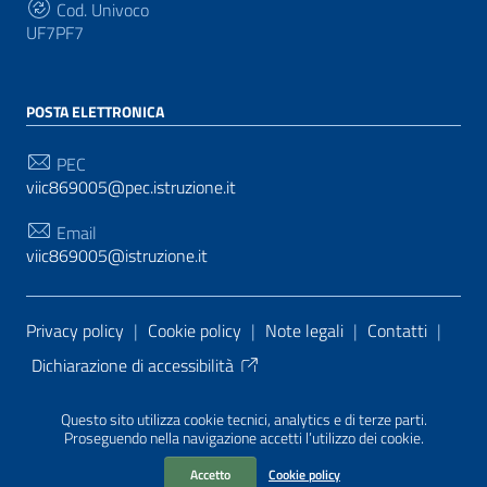
Cod. Univoco
UF7PF7
POSTA ELETTRONICA
PEC
viic869005@pec.istruzione.it
Email
viic869005@istruzione.it
Sezione Link Utili
Privacy policy
|
Cookie policy
|
Note legali
|
Contatti
|
Dichiarazione di accessibilità
Tema grafico
ItaliaWP2
| Basato sul
Prototipo per siti
Questo sito utilizza cookie tecnici, analytics e di terze parti.
PA di AgID
| Realizzato con
WordPress
da
Proseguendo nella navigazione accetti l’utilizzo dei cookie.
Mediasoft
s
Accetto
Cookie policy