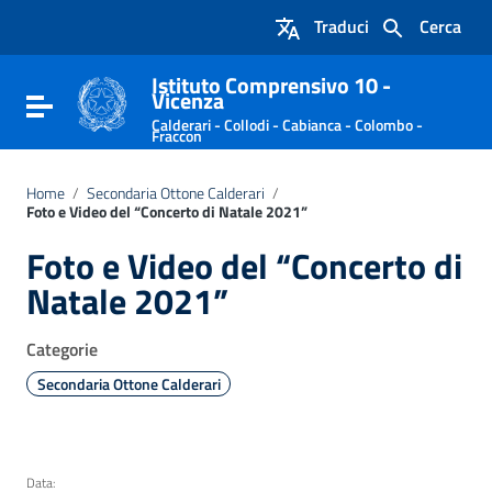
Vai ai contenuti
Traduci
Cerca
Vai al menu di navigazione
Vai al footer
Istituto Comprensivo 10 -
Vicenza
Attiva / disattiva la navigazione
Calderari - Collodi - Cabianca - Colombo -
Fraccon
Home
/
Secondaria Ottone Calderari
/
Foto e Video del “Concerto di Natale 2021”
Foto e Video del “Concerto di
Natale 2021”
Categorie
Secondaria Ottone Calderari
Data: