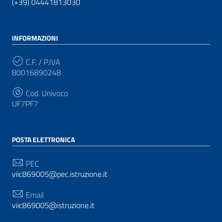
(+39) 04441813030
INFORMAZIONI
C.F. / P.IVA
80016890248
Cod. Univoco
UF7PF7
POSTA ELETTRONICA
PEC
viic869005@pec.istruzione.it
Email
viic869005@istruzione.it