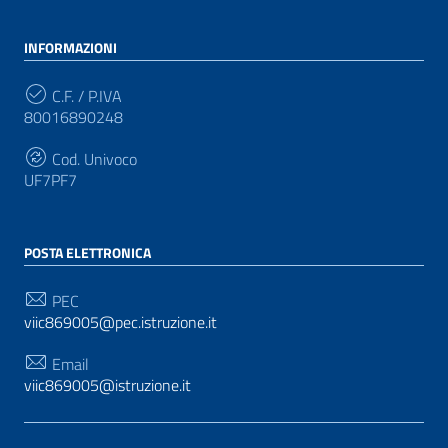
INFORMAZIONI
C.F. / P.IVA
80016890248
Cod. Univoco
UF7PF7
POSTA ELETTRONICA
PEC
viic869005@pec.istruzione.it
Email
viic869005@istruzione.it