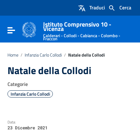
Vai ai contenuti
Traduci
Cerca
Vai al menu di navigazione
Vai al footer
Istituto Comprensivo 10 -
Vicenza
Attiva / disattiva la navigazione
Calderari - Collodi - Cabianca - Colombo -
Fraccon
Home
/
Infanzia Carlo Collodi
/
Natale della Collodi
Natale della Collodi
Categorie
Infanzia Carlo Collodi
Data:
23 Dicembre 2021