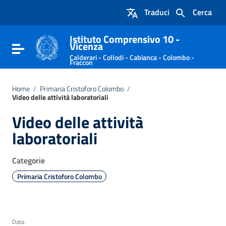
Vai ai contenuti
Traduci
Cerca
Vai al menu di navigazione
Vai al footer
Istituto Comprensivo 10 -
Vicenza
Attiva / disattiva la navigazione
Calderari - Collodi - Cabianca - Colombo -
Fraccon
Home
/
Primaria Cristoforo Colombo
/
Video delle attività laboratoriali
Video delle attività
laboratoriali
Categorie
Primaria Cristoforo Colombo
Data: