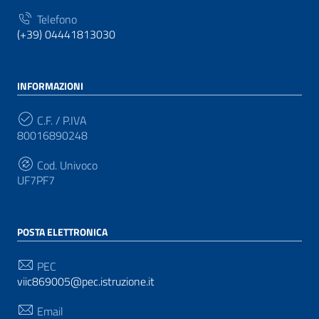
Telefono
(+39) 04441813030
INFORMAZIONI
C.F. / P.IVA
80016890248
Cod. Univoco
UF7PF7
POSTA ELETTRONICA
PEC
viic869005@pec.istruzione.it
Email