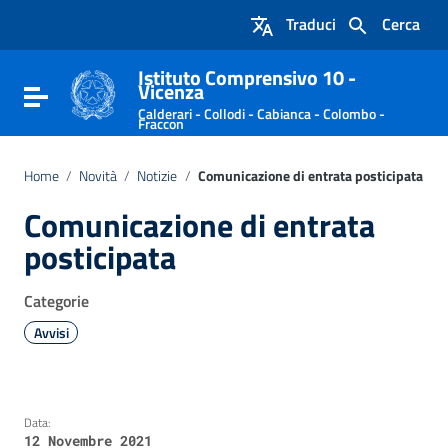
Vai ai contenuti
Traduci
Cerca
Vai al menu di navigazione
Vai al footer
Istituto Comprensivo 10 -
Vicenza
Attiva / disattiva la navigazione
Calderari - Collodi - Cabianca - Colombo -
Fraccon
Home
/
Novità
/
Notizie
/
Comunicazione di entrata posticipata
Comunicazione di entrata
posticipata
Categorie
Avvisi
Data:
12 Novembre 2021