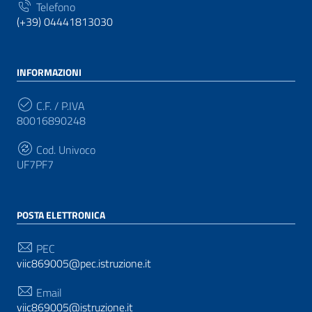
Telefono
(+39) 04441813030
INFORMAZIONI
C.F. / P.IVA
80016890248
Cod. Univoco
UF7PF7
POSTA ELETTRONICA
PEC
viic869005@pec.istruzione.it
Email
viic869005@istruzione.it