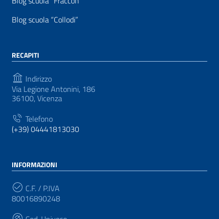
Blog scuola “Fraccon”
Blog scuola “Collodi”
RECAPITI
Indirizzo
Via Legione Antonini, 186
36100, Vicenza
Telefono
(+39) 04441813030
INFORMAZIONI
C.F. / P.IVA
80016890248
Cod. Univoco