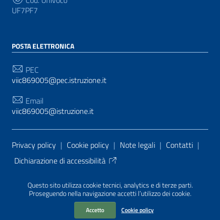
UF7PF7
POSTA ELETTRONICA
PEC
viic869005@pec.istruzione.it
Email
viic869005@istruzione.it
Sezione Link Utili
Privacy policy
|
Cookie policy
|
Note legali
|
Contatti
|
Dichiarazione di accessibilità
Tema grafico
ItaliaWP2
| Basato sul
Prototipo per siti
Questo sito utilizza cookie tecnici, analytics e di terze parti.
PA di AgID
| Realizzato con
WordPress
da
Proseguendo nella navigazione accetti l’utilizzo dei cookie.
Mediasoft
s
Accetto
Cookie policy