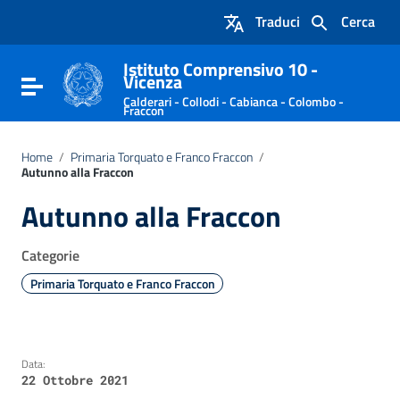
Vai ai contenuti
Traduci
Cerca
Vai al menu di navigazione
Vai al footer
Istituto Comprensivo 10 -
Vicenza
Attiva / disattiva la navigazione
Calderari - Collodi - Cabianca - Colombo -
Fraccon
Home
/
Primaria Torquato e Franco Fraccon
/
Autunno alla Fraccon
Autunno alla Fraccon
Categorie
Primaria Torquato e Franco Fraccon
Data:
22 Ottobre 2021