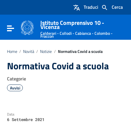
Vai ai contenuti
Traduci
Cerca
Vai al menu di navigazione
Vai al footer
Istituto Comprensivo 10 -
Vicenza
Attiva / disattiva la navigazione
Calderari - Collodi - Cabianca - Colombo -
Fraccon
Home
/
Novità
/
Notizie
/
Normativa Covid a scuola
Normativa Covid a scuola
Categorie
Avvisi
Data:
6 Settembre 2021