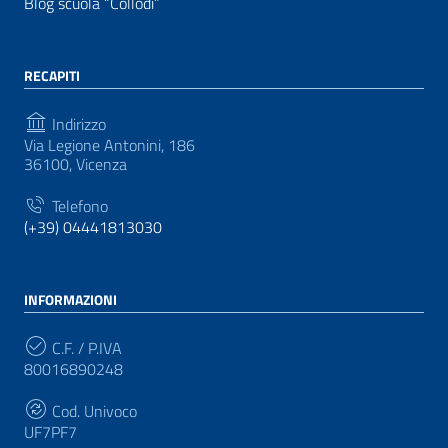
Blog scuola “Collodi”
RECAPITI
Indirizzo
Via Legione Antonini, 186
36100, Vicenza
Telefono
(+39) 04441813030
INFORMAZIONI
C.F. / P.IVA
80016890248
Cod. Univoco
UF7PF7