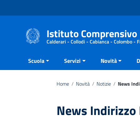
Vai ai contenuti
Vai al menu di navigazione
Vai al footer
Istituto Comprensivo 
Calderari - Collodi - Cabianca - Colombo - 
Scuola
Servizi
Novità
D
Home
/
Novità
/
Notizie
/
News Indi
News Indirizzo