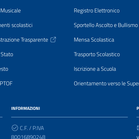
o Musicale
Registro Elettronico
enti scolastici
Sportello Ascolto e Bullismo
trazione Trasparente
Mensa Scolastica
 Stato
Trasporto Scolastico
esto
Iscrizione a Scuola
o PTOF
Orientamento verso le Super
INFORMAZIONI
P
C.F. / P.IVA
80016890248
v