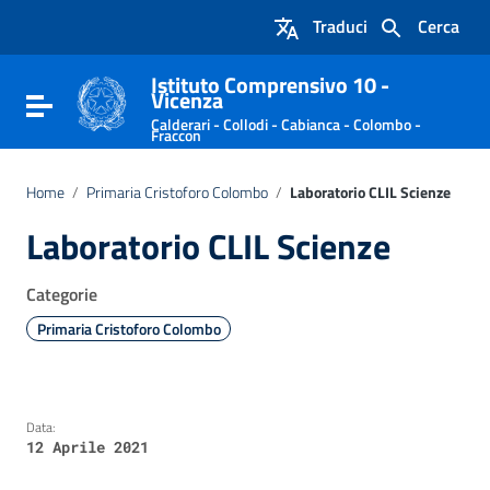
Vai ai contenuti
Traduci
Cerca
Vai al menu di navigazione
Vai al footer
Istituto Comprensivo 10 -
Vicenza
Attiva / disattiva la navigazione
Calderari - Collodi - Cabianca - Colombo -
Fraccon
Home
/
Primaria Cristoforo Colombo
/
Laboratorio CLIL Scienze
Laboratorio CLIL Scienze
Categorie
Primaria Cristoforo Colombo
Data:
12 Aprile 2021