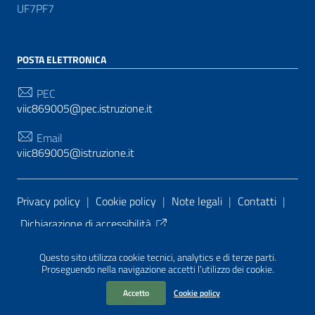
UF7PF7
POSTA ELETTRONICA
PEC
viic869005@pec.istruzione.it
Email
viic869005@istruzione.it
Sezione Link Utili
Privacy policy
|
Cookie policy
|
Note legali
|
Contatti
|
Dichiarazione di accessibilità
Tema grafico
ItaliaWP2
| Basato sul
Prototipo per siti
Questo sito utilizza cookie tecnici, analytics e di terze parti.
PA di AgID
| Realizzato con
WordPress
da
Proseguendo nella navigazione accetti l’utilizzo dei cookie.
Mediasoft
s
Accetto
Cookie policy