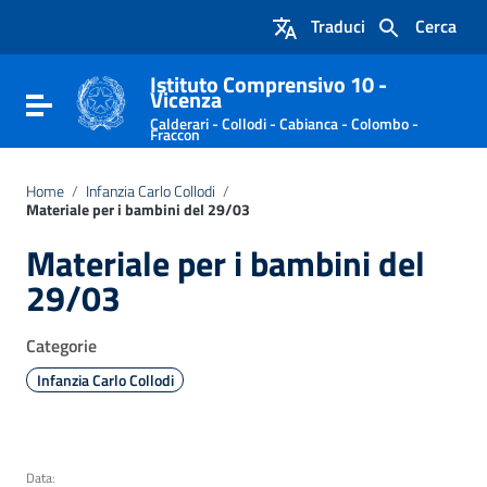
Vai ai contenuti
Traduci
Cerca
Vai al menu di navigazione
Vai al footer
Istituto Comprensivo 10 -
Vicenza
Attiva / disattiva la navigazione
Calderari - Collodi - Cabianca - Colombo -
Fraccon
Home
/
Infanzia Carlo Collodi
/
Materiale per i bambini del 29/03
Materiale per i bambini del
29/03
Categorie
Infanzia Carlo Collodi
Data: