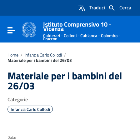
Vai ai contenuti
Traduci
Cerca
Vai al menu di navigazione
Vai al footer
Istituto Comprensivo 10 -
Vicenza
Attiva / disattiva la navigazione
Calderari - Collodi - Cabianca - Colombo -
Fraccon
Home
/
Infanzia Carlo Collodi
/
Materiale per i bambini del 26/03
Materiale per i bambini del
26/03
Categorie
Infanzia Carlo Collodi
Data: