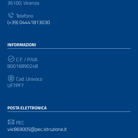
36100, Vicenza
Telefono
(+39) 04441813030
INFORMAZIONI
C.F. / P.IVA
80016890248
Cod. Univoco
UF7PF7
POSTA ELETTRONICA
PEC
viic869005@pec.istruzione.it