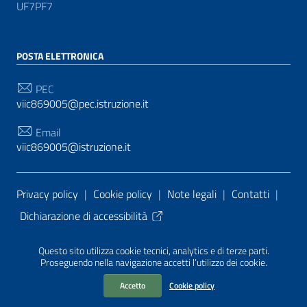
UF7PF7
POSTA ELETTRONICA
PEC
viic869005@pec.istruzione.it
Email
viic869005@istruzione.it
Sezione Link Utili
Privacy policy
|
Cookie policy
|
Note legali
|
Contatti
|
Dichiarazione di accessibilità
Tema grafico
ItaliaWP2
| Basato sul
Prototipo per siti
Questo sito utilizza cookie tecnici, analytics e di terze parti.
PA di AgID
| Realizzato con
WordPress
da
Proseguendo nella navigazione accetti l’utilizzo dei cookie.
Mediasoft
s
Accetto
Cookie policy