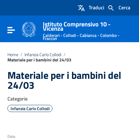
Vai ai contenuti
Traduci
Cerca
Vai al menu di navigazione
Vai al footer
Istituto Comprensivo 10 -
Vicenza
Attiva / disattiva la navigazione
Calderari - Collodi - Cabianca - Colombo -
Fraccon
Home
/
Infanzia Carlo Collodi
/
Materiale per i bambini del 24/03
Materiale per i bambini del
24/03
Categorie
Infanzia Carlo Collodi
Data: