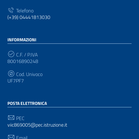
Telefono
(+39) 04441813030
INFORMAZIONI
C.F. / P.IVA
80016890248
Cod. Univoco
UF7PF7
POSTA ELETTRONICA
PEC
viic869005@pec.istruzione.it
Email