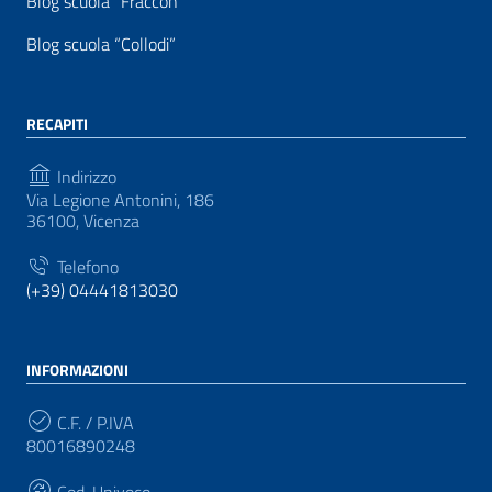
Blog scuola “Fraccon”
Blog scuola “Collodi”
RECAPITI
Indirizzo
Via Legione Antonini, 186
36100, Vicenza
Telefono
(+39) 04441813030
INFORMAZIONI
C.F. / P.IVA
80016890248
Cod. Univoco