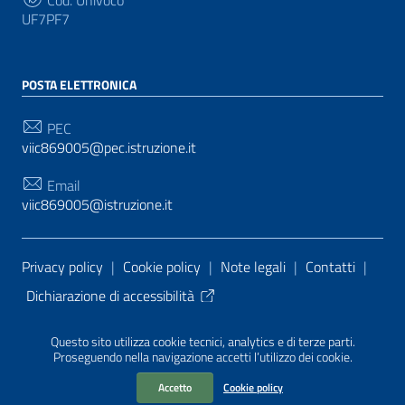
UF7PF7
POSTA ELETTRONICA
PEC
viic869005@pec.istruzione.it
Email
viic869005@istruzione.it
Sezione Link Utili
Privacy policy
|
Cookie policy
|
Note legali
|
Contatti
|
Dichiarazione di accessibilità
Tema grafico
ItaliaWP2
| Basato sul
Prototipo per siti
Questo sito utilizza cookie tecnici, analytics e di terze parti.
PA di AgID
| Realizzato con
WordPress
da
Proseguendo nella navigazione accetti l’utilizzo dei cookie.
Mediasoft
s
Accetto
Cookie policy