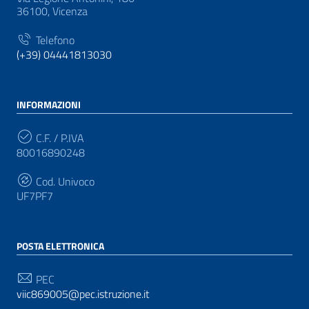
36100, Vicenza
Telefono
(+39) 04441813030
INFORMAZIONI
C.F. / P.IVA
80016890248
Cod. Univoco
UF7PF7
POSTA ELETTRONICA
PEC
viic869005@pec.istruzione.it