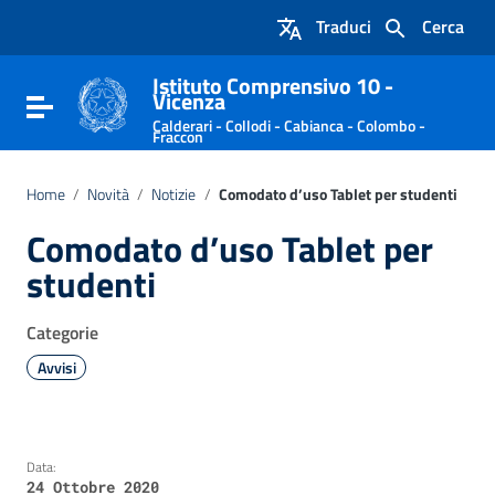
Vai ai contenuti
Traduci
Cerca
Vai al menu di navigazione
Vai al footer
Istituto Comprensivo 10 -
Vicenza
Attiva / disattiva la navigazione
Calderari - Collodi - Cabianca - Colombo -
Fraccon
Home
/
Novità
/
Notizie
/
Comodato d’uso Tablet per studenti
Comodato d’uso Tablet per
studenti
Categorie
Avvisi
Data:
24 Ottobre 2020