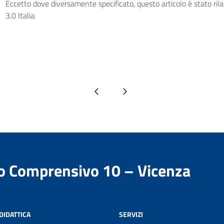
Eccetto dove diversamente specificato, questo articolo è stato ri
3.0 Italia.
Pagina precedente
Pagina successiva
to Comprensivo 10 – Vicenza
DIDATTICA
SERVIZI