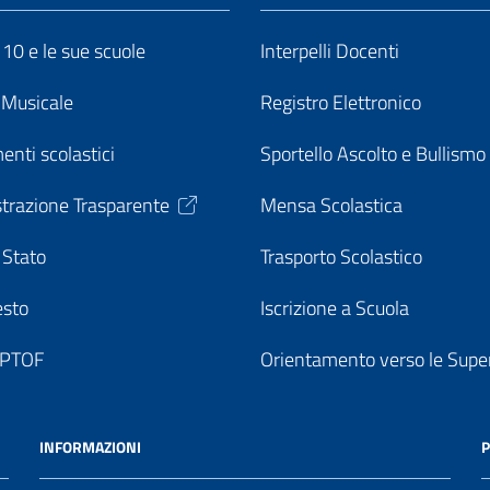
o 10 e le sue scuole
Interpelli Docenti
o Musicale
Registro Elettronico
enti scolastici
Sportello Ascolto e Bullismo
trazione Trasparente
Mensa Scolastica
 Stato
Trasporto Scolastico
esto
Iscrizione a Scuola
o PTOF
Orientamento verso le Super
INFORMAZIONI
P