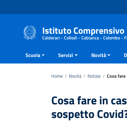
Vai ai contenuti
Vai al menu di navigazione
Vai al footer
Istituto Comprensivo 
Calderari - Collodi - Cabianca - Colombo - 
Scuola
Servizi
Novità
D
Home
/
Novità
/
Notizie
/
Cosa fare
Cosa fare in ca
sospetto Covid