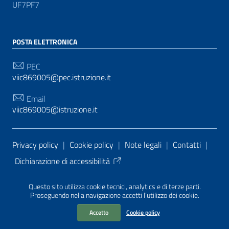
UF7PF7
POSTA ELETTRONICA
PEC
viic869005@pec.istruzione.it
Email
viic869005@istruzione.it
Sezione Link Utili
Privacy policy
|
Cookie policy
|
Note legali
|
Contatti
|
Dichiarazione di accessibilità
Tema grafico
ItaliaWP2
| Basato sul
Prototipo per siti
Questo sito utilizza cookie tecnici, analytics e di terze parti.
PA di AgID
| Realizzato con
WordPress
da
Proseguendo nella navigazione accetti l’utilizzo dei cookie.
Mediasoft
s
Accetto
Cookie policy