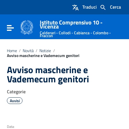
Vai ai contenuti
Traduci
Cerca
Vai al menu di navigazione
Vai al footer
Istituto Comprensivo 10 -
Vicenza
Attiva / disattiva la navigazione
Calderari - Collodi - Cabianca - Colombo -
Fraccon
Home
/
Novità
/
Notizie
/
Avviso mascherine e Vademecum genitori
Avviso mascherine e
Vademecum genitori
Categorie
Avvisi
Data: