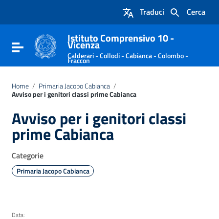
Vai ai contenuti
Traduci
Cerca
Vai al menu di navigazione
Vai al footer
Istituto Comprensivo 10 -
Vicenza
Attiva / disattiva la navigazione
Calderari - Collodi - Cabianca - Colombo -
Fraccon
Home
/
Primaria Jacopo Cabianca
/
Avviso per i genitori classi prime Cabianca
Avviso per i genitori classi
prime Cabianca
Categorie
Primaria Jacopo Cabianca
Data: