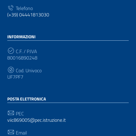
Telefono
(+39) 04441813030
INFORMAZIONI
C.F. / P.IVA
80016890248
Cod. Univoco
UF7PF7
POSTA ELETTRONICA
PEC
viic869005@pec.istruzione.it
Email