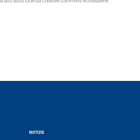
lasciato sotto Licenza Creative Commons Attribuzione
NOTIZIE