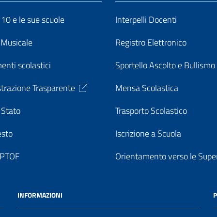
o 10 e le sue scuole
Interpelli Docenti
o Musicale
Registro Elettronico
enti scolastici
Sportello Ascolto e Bullismo
trazione Trasparente
Mensa Scolastica
 Stato
Trasporto Scolastico
esto
Iscrizione a Scuola
o PTOF
Orientamento verso le Super
INFORMAZIONI
P