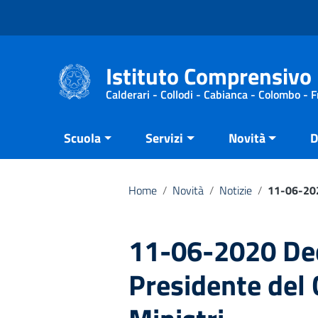
Vai ai contenuti
Vai al menu di navigazione
Vai al footer
Istituto Comprensivo 
Calderari - Collodi - Cabianca - Colombo - 
Scuola
Servizi
Novità
D
Home
/
Novità
/
Notizie
/
11-06-2020
11-06-2020 Dec
Presidente del 