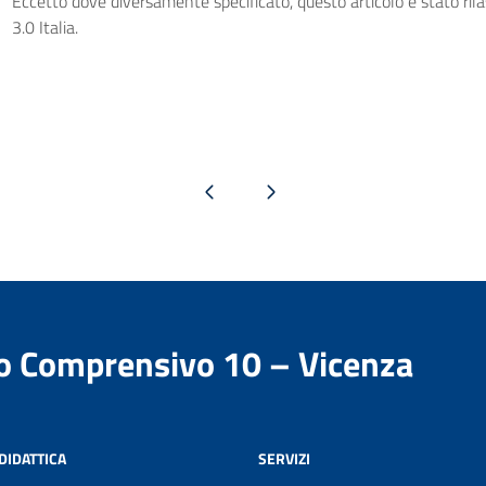
Eccetto dove diversamente specificato, questo articolo è stato ri
3.0 Italia.
Pagina precedente
Pagina successiva
to Comprensivo 10 – Vicenza
DIDATTICA
SERVIZI